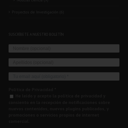
Noticias ciencia (9)
Proyectos de Investigación (6)
SUSCRÍBETE A NUESTRO BOLETÍN
Política de Privacidad
*
He leído y acepto la política de privacidad y
consiento en la recepción de notificaciones sobre
nuevos contenidos, nuevos plugins publicados, y
promociones o servicios propios de internet
comercial.