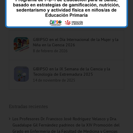
padrinos de la XIV Promoción del Grado en
Enfermería de la Facultad de Medicina y
Ciencias de la Salud de la UEx
6 de mayo de 2026
GIBIPSO en el Día Internacional de la Mujer y la
Niña en la Ciencia 2026
8 de febrero de 2026
GIBIPSO en la IX Semana de la Ciencia y la
Tecnología de Extremadura 2025
14 de noviembre de 2025
Entradas recientes
Los Profesores Dr. Francisco José Rodríguez Velasco y Dra.
Guadalupe Gil Fernández padrinos de la XIV Promoción del
Grado en Enfermería de la Facultad de Medicina y Ciencias