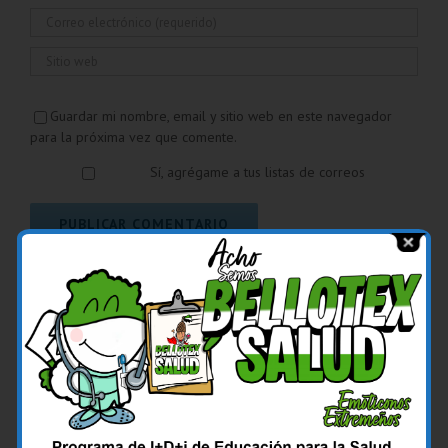
Guardar mi nombre, email y sitio web en este navegador
para la próxima vez que comente.
Sí, agrégame a tus listas de correos
Comentar
Popular
Reciente
Los Profesores Dr. Francisco José Rodríguez
Velasco y Dra. Guadalupe Gil Fernández