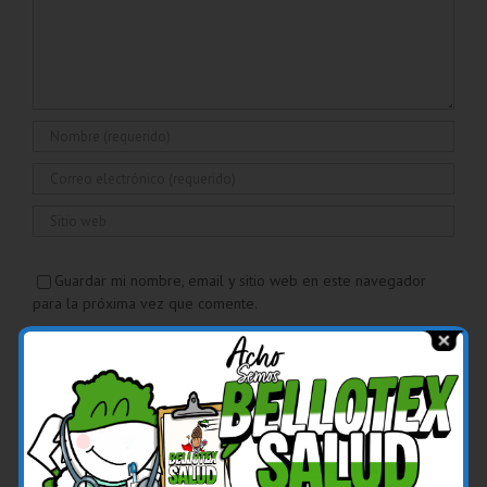
Guardar mi nombre, email y sitio web en este navegador
para la próxima vez que comente.
Sí, agrégame a tus listas de correos