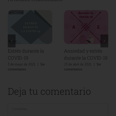
és
Vídeo sobre la
Estrés durante la
D-19
sintomatología de la
COVID-19
ansiedad
in
3 de mayo de 2021
|
Sin
comentarios
5 de mayo de 2021
|
Sin
comentarios
Deja tu comentario
Comentar