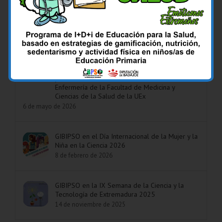
Comentar
Popular
Reciente
Los Profesores Dr. Francisco José Rodríguez
Velasco y Dra. Guadalupe Gil Fernández
padrinos de la XIV Promoción del Grado en
Enfermería de la Facultad de Medicina y
Ciencias de la Salud de la UEx
6 de mayo de 2026
GIBIPSO en el Día Internacional de la Mujer y la
Niña en la Ciencia 2026
8 de febrero de 2026
GIBIPSO en la IX Semana de la Ciencia y la
Tecnología de Extremadura 2025
14 de noviembre de 2025