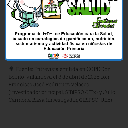
BELLOTEX Salud demuestra que innovar en salud pública no
siempre requiere grandes infraestructuras: a veces basta con
escuchar a los niños, hablar su idioma y darles un motivo para
moverse.
Un videojuego extremeño, una comunidad educativa
comprometida y una familia que juega junta. Así se construyen
los hábitos que duran toda la vida.
Fuente: Entrevista emitida en COPE Don
Benito-Villanueva el 8 de abril de 2026 con
Francisco José Rodríguez Velasco
(investigador principal, GIBIPSO-UEx) y Julio
Carmona Blesa (investigador, GIBIPSO-UEx).