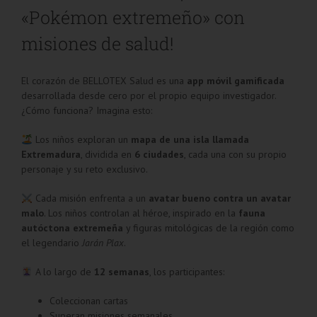
«Pokémon extremeño» con
misiones de salud!
El corazón de BELLOTEX Salud es una
app móvil gamificada
desarrollada desde cero por el propio equipo investigador.
¿Cómo funciona? Imagina esto:
Los niños exploran un
mapa de una isla llamada
Extremadura
, dividida en
6 ciudades
, cada una con su propio
personaje y su reto exclusivo.
Cada misión enfrenta a un
avatar bueno contra un avatar
malo
. Los niños controlan al héroe, inspirado en la
fauna
autóctona extremeña
y figuras mitológicas de la región como
el legendario
Jarán Plax
.
A lo largo de
12 semanas
, los participantes:
Coleccionan cartas
Superan misiones semanales