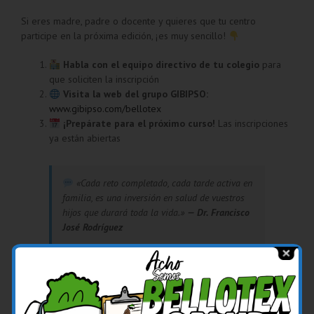
Si eres madre, padre o docente y quieres que tu centro
participe en la próxima edición, ¡es muy sencillo!
Habla con el equipo directivo de tu colegio
para
que soliciten la inscripción
Visita la web del grupo GIBIPSO:
www.gibipso.com/bellotex
¡Prepárate para el próximo curso!
Las inscripciones
ya están abiertas
«Cada reto completado, cada tarde activa en
familia, es una inversión en salud de vuestros
hijos que durará toda la vida.»
— Dr. Francisco
José Rodríguez
Conclusión