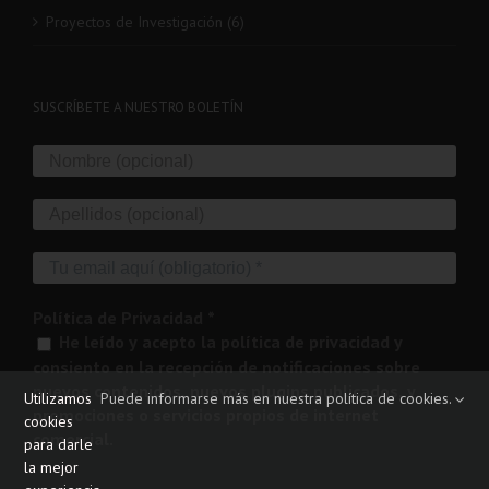
Proyectos de Investigación (6)
SUSCRÍBETE A NUESTRO BOLETÍN
Política de Privacidad
*
He leído y acepto la política de privacidad y
consiento en la recepción de notificaciones sobre
nuevos contenidos, nuevos plugins publicados, y
Utilizamos
Puede informarse más en nuestra política de cookies.
promociones o servicios propios de internet
cookies
comercial.
para darle
la mejor