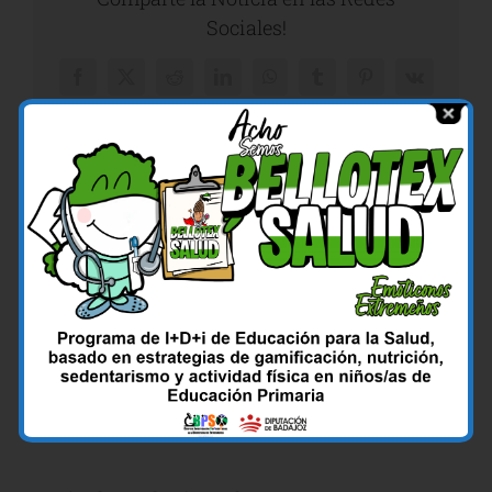
Sociales!
Facebook
X
Reddit
LinkedIn
WhatsApp
Tumblr
Pinterest
Vk
Correo
electrónico
Sobre el Autor:
Paula Gómez Moreno
Somos un grupo de alumnas de 3º de
enfermería que realiza un proyecto de
educación para la salud para concienciar a la
población de las graves consecuencias que
puede tener el confinamiento por el covid-19 si no se tiene una
vida saludable.