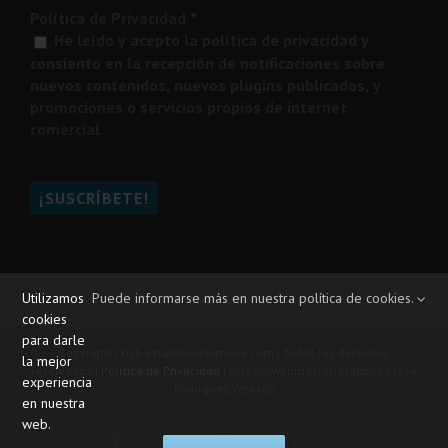
Política de Privacidad
*
He leído y acepto la política de privacidad y
consiento en la recepción de notificaciones sobre
nuevos contenidos, nuevos plugins publicados, y
promociones o servicios propios de internet
comercial.
Utilizamos
Puede informarse más en nuestra política de cookies.
cookies
para darle
Copyright 2025 estudioenfermeria.com | Todos los derechos
la mejor
reservados |
Política de Privacidad
| Diseño/Webmaster: Francisco José
experiencia
Rodríguez Velasco
en nuestra
web.
Facebook
X
YouTube
Instagram
Tiktok
Pinterest
Correo