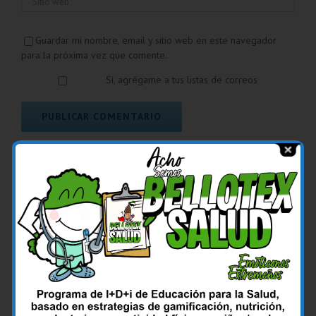
Guardar mi nombre, email y sitio web en este navegador
para la próxima vez que comente.
Sí, agrégame a tus listas de correos
Comentar
Popular
Reciente
Los Profesores Dr. Francisco José Rodríguez
Velasco y Dra. Guadalupe Gil Fernández
padrinos de la XIV Promoción del Grado en