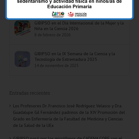
Enfermería de la Facultad de Medicina y
Ciencias de la Salud de la UEx
6 de mayo de 2026
GIBIPSO en el Día Internacional de la Mujer y la
Niña en la Ciencia 2026
8 de febrero de 2026
GIBIPSO en la IX Semana de la Ciencia y la
Tecnología de Extremadura 2025
14 de noviembre de 2025
Entradas recientes
Los Profesores Dr. Francisco José Rodríguez Velasco y Dra.
Guadalupe Gil Fernández padrinos de la XIV Promoción del
Grado en Enfermería de la Facultad de Medicina y Ciencias
de la Salud de la UEx