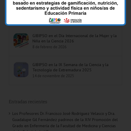
padrinos de la XIV Promoción del Grado en
Enfermería de la Facultad de Medicina y
Ciencias de la Salud de la UEx
6 de mayo de 2026
GIBIPSO en el Día Internacional de la Mujer y la
Niña en la Ciencia 2026
8 de febrero de 2026
GIBIPSO en la IX Semana de la Ciencia y la
Tecnología de Extremadura 2025
14 de noviembre de 2025
Entradas recientes
Los Profesores Dr. Francisco José Rodríguez Velasco y Dra.
Guadalupe Gil Fernández padrinos de la XIV Promoción del
Grado en Enfermería de la Facultad de Medicina y Ciencias