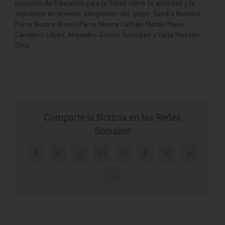
proyecto de Educación para la Salud sobre la ansiedad y la
depresión en jóvenes. Integrantes del grupo: Sandra Becerra
Parra, Beatriz Blanco Parra, Marina Carbajo Martín, María
Carretero López, Alejandro Gómez González y Lucía Moyano
Ortiz.
Comparte la Noticia en las Redes
Sociales!
Facebook
X
Reddit
LinkedIn
WhatsApp
Tumblr
Pinterest
Vk
Correo
electrónico