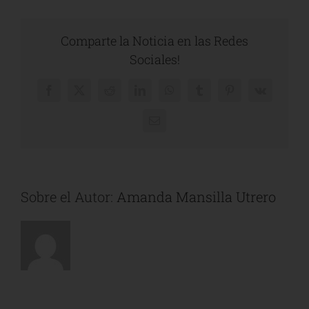
Comparte la Noticia en las Redes
Sociales!
Facebook
X
Reddit
LinkedIn
WhatsApp
Tumblr
Pinterest
Vk
Correo
electrónico
Sobre el Autor:
Amanda Mansilla Utrero