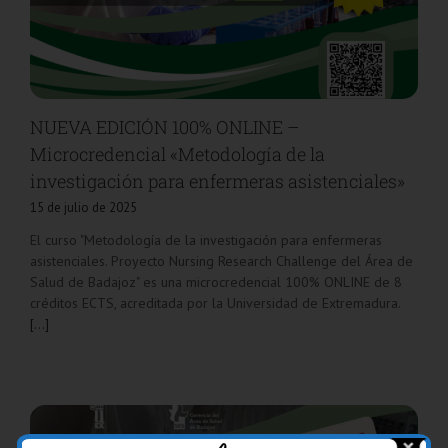
NUEVA EDICIÓN 100% ONLINE –
Microcredencial «Metodología de la
investigación para enfermeras asistenciales»
15 de julio de 2025
El curso "Metodología de la investigación para enfermeras
asistenciales. Proyecto Nursing Research Challenge del Área de
Salud de Badajoz" es una microcredencial 100% ONLINE de 8
créditos ECTS, acreditada por la Universidad de Extremadura.
[...]